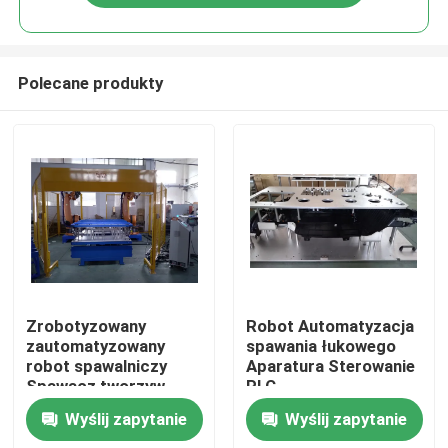
Polecane produkty
Dom
Zrobotyzowany
Robot Automatyzacja
zautomatyzowany
spawania łukowego
robot spawalniczy
Aparatura Sterowanie
Produkty
Spawacz tworzyw
PLC
sztucznych
Zautomatyzowane
Wyślij zapytanie
Wyślij zapytanie
Filmy