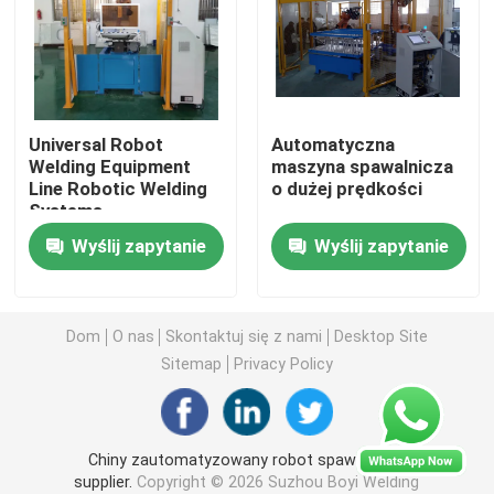
Sprzęt do spawania gorącą płytą
Zgrzewarka do palet plastikowych
Universal Robot
Automatyczna
Welding Equipment
maszyna spawalnicza
Line Robotic Welding
o dużej prędkości
Maszyna do wypalania ciepła
Systems
Wyślij zapytanie
Wyślij zapytanie
Zgrzewarka do nitowania na gorąco
Zgrzewarka tarciowa wibracyjna
Dom
O nas
Skontaktuj się z nami
Desktop Site
Sitemap
Privacy Policy
Spawanie ultradźwiękowe Motoryzacja
Chiny zautomatyzowany robot spawalniczy
Wykrawarka spawalnicza
supplier.
Copyright © 2026 Suzhou Boyi Welding