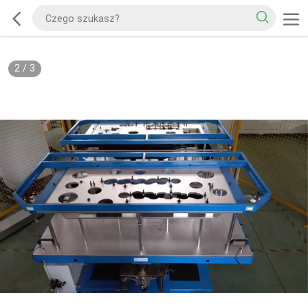
2
/
3