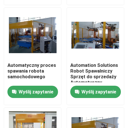
O nas
Wycieczka po fabryce
Kontrola jakości
Automatyczny proces
Automation Solutions
Skontaktuj się z nami
spawania robota
Robot Spawalniczy
samochodowego
Sprzęt do sprzedaży
Automatyczny
Poprosić o wycenę
Wyślij zapytanie
Wyślij zapytanie
Zgrzewarka do gorącej płyty
Hot Plate Spawanie Tworzyw Sztucznych