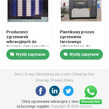
Sprzęt do spawania gorącą płytą
Zgrzewarka do palet plastikowych
Producenci
Plastikowy proces
zgrzewarek
zgrzewania
wibracyjnych do
tarciowego
Maszyna do wypalania ciepła
tworzyw sztucznych w
wibracyjnego do
branży motoryzacyjnej
samochodowego
Wyślij zapytanie
Wyślij zapytanie
schowka na
Zgrzewarka do nitowania na gorąco
rękawiczki
Zgrzewarka tarciowa wibracyjna
Dom
O nas
Skontaktuj się z nami
Desktop Site
Sitemap
Privacy Policy
Spawanie ultradźwiękowe Motoryzacja
Chiny zgrzewarka wibracyjna z tworzywa
Wykrawarka spawalnicza
sztucznego supplier.
Copyright © 2026 Suzhou