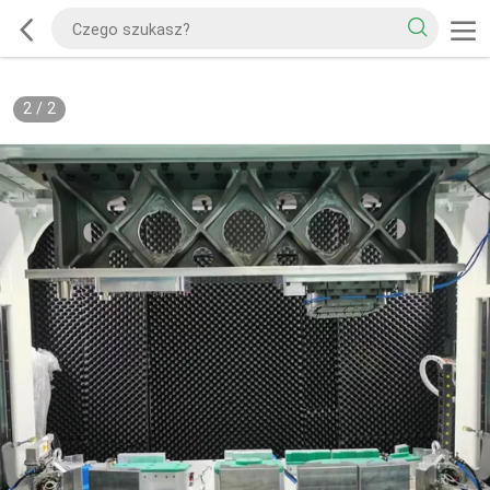
2
/
2